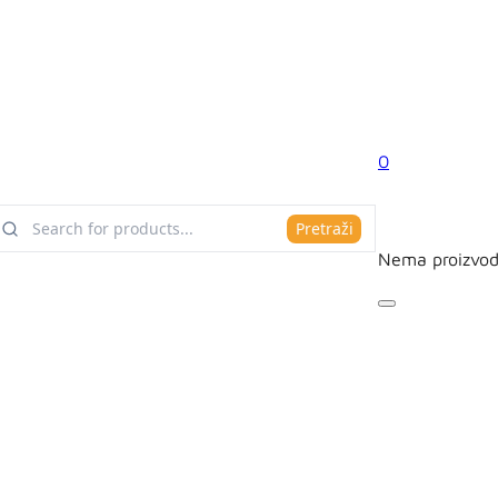
0
Pretraži
Nema proizvod