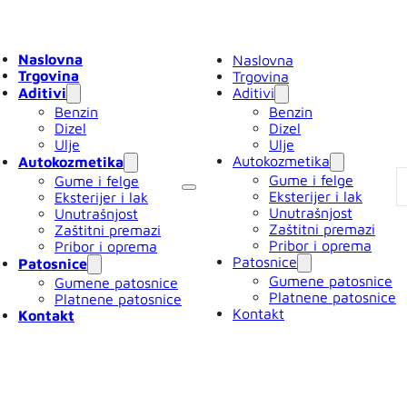
Naslovna
Naslovna
Trgovina
Trgovina
Aditivi
Aditivi
Benzin
Benzin
Dizel
Dizel
Ulje
Ulje
Autokozmetika
Autokozmetika
Gume i felge
Gume i felge
Eksterijer i lak
Eksterijer i lak
Unutrašnjost
Unutrašnjost
Zaštitni premazi
Zaštitni premazi
Pribor i oprema
Pribor i oprema
Patosnice
Patosnice
Gumene patosnice
Gumene patosnice
Platnene patosnice
Platnene patosnice
Kontakt
Kontakt