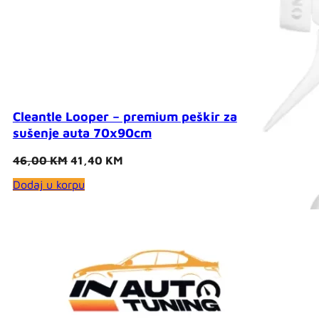
Cleantle Looper – premium peškir za
sušenje auta 70x90cm
Original
Current
46,00
KM
41,40
KM
price
price
Dodaj u korpu
was:
is:
46,00 KM.
41,40 KM.