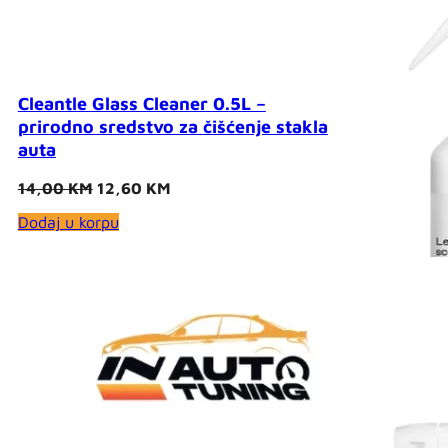
Cleantle Glass Cleaner 0.5L –
prirodno sredstvo za čišćenje stakla
auta
Original
Current
14,00
KM
12,60
KM
price
price
Dodaj u korpu
was:
is:
14,00 KM.
12,60 KM.