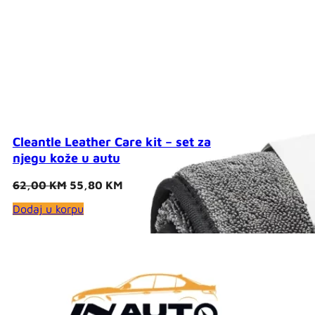
Cleantle Leather Care kit – set za
njegu kože u autu
Original
Current
62,00
KM
55,80
KM
price
price
Dodaj u korpu
was:
is:
62,00 KM.
55,80 KM.