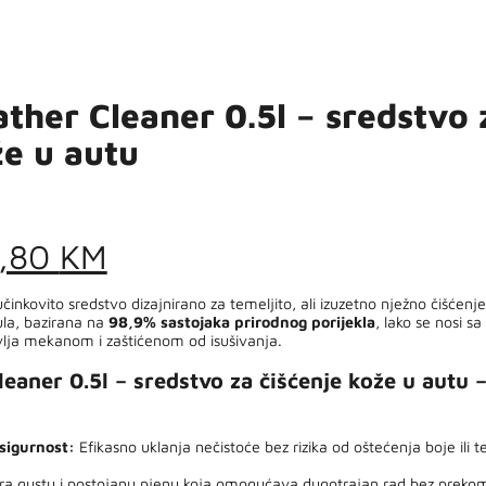
ather Cleaner 0.5l – sredstvo 
že u autu
iginal
Current
9,80
KM
ice
price
činkovito sredstvo dizajnirano za temeljito, ali izuzetno nježno čišćenje
la, bazirana na
98,9% sastojaka prirodnog porijekla
, lako se nosi sa
s:
is:
vlja mekanom i zaštićenom od isušivanja.
,00 KM.
19,80 KM.
leaner 0.5l – sredstvo za čišćenje kože u autu 
sigurnost:
Efikasno uklanja nečistoće bez rizika od oštećenja boje ili t
a gustu i postojanu pjenu koja omogućava dugotrajan rad bez preko