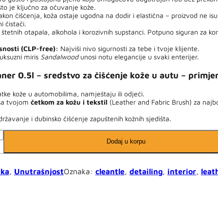
što je ključno za očuvanje kože.
kon čišćenja, koža ostaje ugodna na dodir i elastična – proizvod ne isu
 čistači.
štetnih otapala, alkohola i korozivnih supstanci. Potpuno siguran za kori
nosti (CLP-free):
Najviši nivo sigurnosti za tebe i tvoje klijente.
uksuzni miris
Sandalwood
unosi notu elegancije u svaki enterijer.
aner 0.5l – sredstvo za čišćenje kože u autu – primje
atke kože u automobilima, namještaju ili odjeći.
 sa tvojom
četkom za kožu i tekstil
(Leather and Fabric Brush) za najbo
ržavanje i dubinsko čišćenje zapuštenih kožnih sjedišta.
Dodaj u korpu
ika
,
Unutrašnjost
Oznaka:
cleantle
,
detailing
,
interior
,
leat