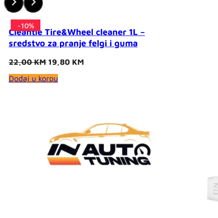
-10%
-10%
-10%
-10%
-10%
-10%
-10%
-10%
-10%
-10%
-10%
-10%
-10%
-10%
-10%
-10%
-10%
-10%
-10%
-10%
-10%
Cleantle Tire&Wheel cleaner 1L –
sredstvo za pranje felgi i guma
Original
Current
22,00
KM
19,80
KM
price
price
Dodaj u korpu
was:
is:
22,00 KM.
19,80 KM.