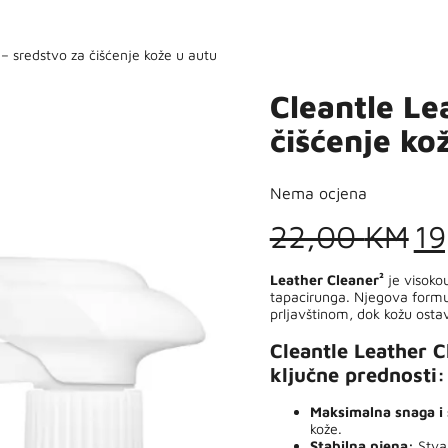
 – sredstvo za čišćenje kože u autu
Cleantle Le
čišćenje ko
Nema ocjena
Or
22,00
KM
1
pr
Leather Cleaner²
je visokou
tapacirunga. Njegova formu
wa
prljavštinom, dok kožu osta
22
Cleantle Leather C
ključne prednosti:
Maksimalna snaga i 
kože.
Stabilna pjena:
Stvar