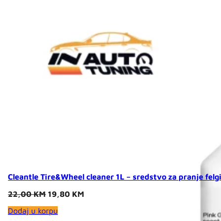
Cleantle Tire&Wheel cleaner 1L – sredstvo za pranje felg
Original
Current
22,00
KM
19,80
KM
price
price
Dodaj u korpu
was:
is:
22,00 KM.
19,80 KM.