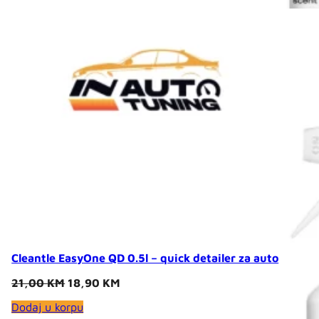
Cleantle EasyOne QD 0.5l – quick detailer za auto
Original
Current
21,00
KM
18,90
KM
price
price
Dodaj u korpu
was:
is: