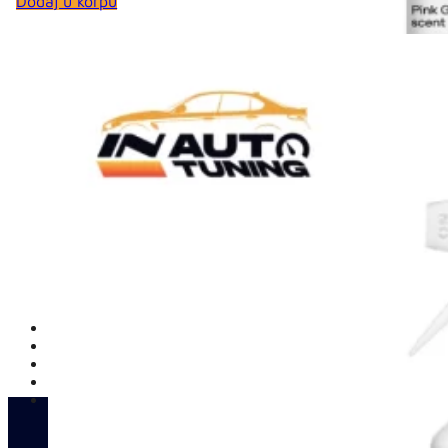
Dodaj u korpu
was:
is:
22,00 KM.
19,80 KM.