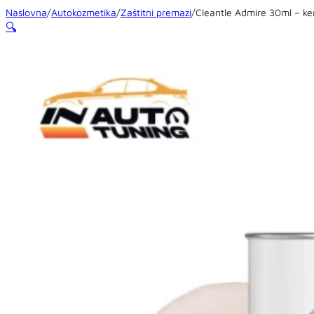
Naslovna
/
Autokozmetika
/
Zaštitni premazi
/
Cleantle Admire 30ml – ker
🔍