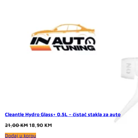
14,00 KM.
12,60 KM.
Cleantle Hydro Glass+ 0.5L – čistač stakla za auto
Original
Current
21,00
KM
18,90
KM
price
price
Dodaj u korpu
was:
is: