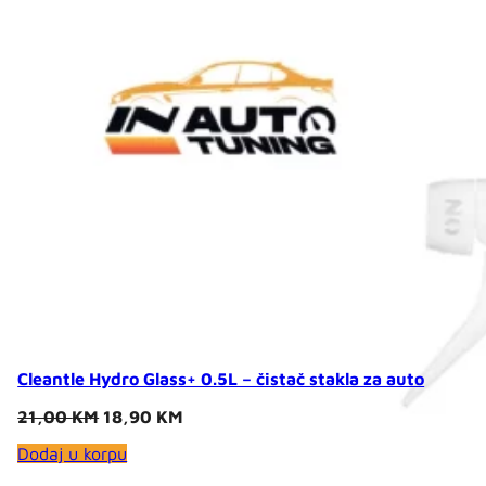
Cleantle Hydro Glass+ 0.5L – čistač stakla za auto
Original
Current
21,00
KM
18,90
KM
price
price
Dodaj u korpu
was:
is:
21,00 KM.
18,90 KM.