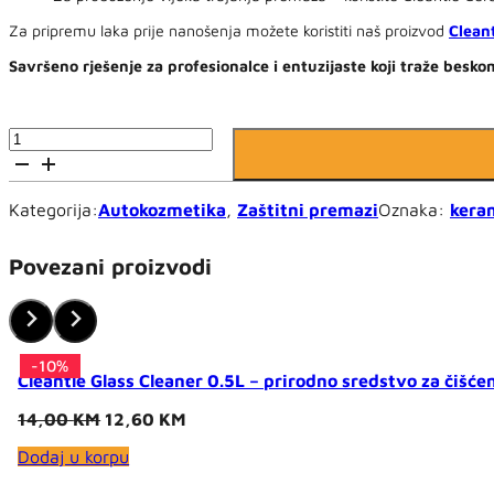
Za pripremu laka prije nanošenja možete koristiti naš proizvod
Cleant
Savršeno rješenje za profesionalce i entuzijaste koji traže besk
Cleantle
Admire
30ml
-
Kategorija:
Autokozmetika
,
Zaštitni premazi
Oznaka:
keram
keramički
premaz
za
Povezani proizvodi
auto
(zaštita)
količina
-10%
-10%
-15%
-10%
-10%
-10%
-10%
-15%
-10%
Cleantle Glass Cleaner 0.5L – prirodno sredstvo za čišće
Original
Current
14,00
KM
12,60
KM
price
price
Dodaj u korpu
was:
is:
14,00 KM.
12,60 KM.