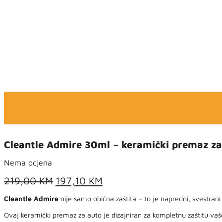
Cleantle Admire 30ml – keramički premaz za 
Nema ocjena
Original
Current
219,00
KM
197,10
KM
price
price
Cleantle Admire
nije samo obična zaštita – to je napredni, svestra
was:
is:
219,00 KM.
197,10 KM.
Ovaj keramički premaz za auto je dizajniran za kompletnu zaštitu vaš