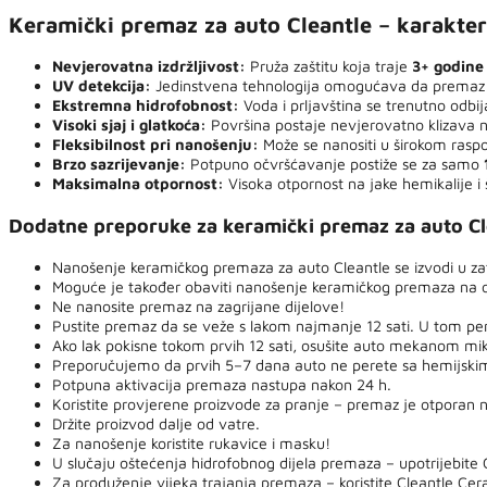
Keramički premaz za auto Cleantle – karakter
Nevjerovatna izdržljivost:
Pruža zaštitu koja traje
3+ godine
UV detekcija:
Jedinstvena tehnologija omogućava da premaz 
Ekstremna hidrofobnost:
Voda i prljavština se trenutno odbij
Visoki sjaj i glatkoća:
Površina postaje nevjerovatno klizava na 
Fleksibilnost pri nanošenju:
Može se nanositi u širokom ras
Brzo sazrijevanje:
Potpuno očvršćavanje postiže se za samo
Maksimalna otpornost:
Visoka otpornost na jake hemikalije i 
Dodatne preporuke za keramički premaz za auto Cl
Nanošenje keramičkog premaza za auto Cleantle se izvodi u zatv
Moguće je također obaviti nanošenje keramičkog premaza na ot
Ne nanosite premaz na zagrijane dijelove!
Pustite premaz da se veže s lakom najmanje 12 sati. U tom pe
Ako lak pokisne tokom prvih 12 sati, osušite auto mekanom mik
Preporučujemo da prvih 5–7 dana auto ne perete sa hemijskim
Potpuna aktivacija premaza nastupa nakon 24 h.
Koristite provjerene proizvode za pranje – premaz je otporan 
Držite proizvod dalje od vatre.
Za nanošenje koristite rukavice i masku!
U slučaju oštećenja hidrofobnog dijela premaza – upotrijebite 
Za produženje vijeka trajanja premaza – koristite Cleantle Ce