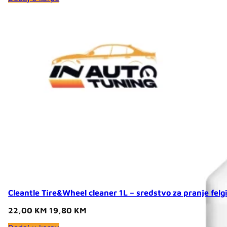
24,00 KM.
20,40 KM.
Cleantle Tire&Wheel cleaner 1L – sredstvo za pranje felg
Original
Current
22,00
KM
19,80
KM
price
price