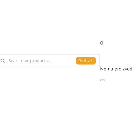
0
Pretraži
Nema proizvod