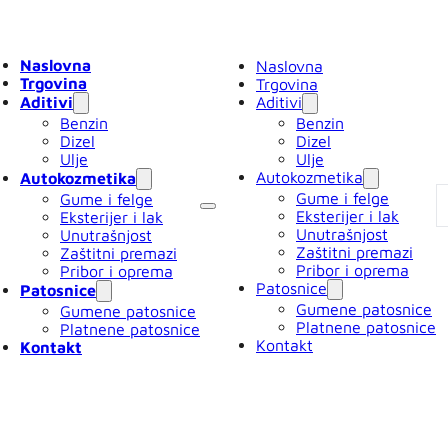
Naslovna
Naslovna
Trgovina
Trgovina
Aditivi
Aditivi
Benzin
Benzin
Dizel
Dizel
Ulje
Ulje
Autokozmetika
Autokozmetika
Gume i felge
Gume i felge
Eksterijer i lak
Eksterijer i lak
Unutrašnjost
Unutrašnjost
Zaštitni premazi
Zaštitni premazi
Pribor i oprema
Pribor i oprema
Patosnice
Patosnice
Gumene patosnice
Gumene patosnice
Platnene patosnice
Platnene patosnice
Kontakt
Kontakt