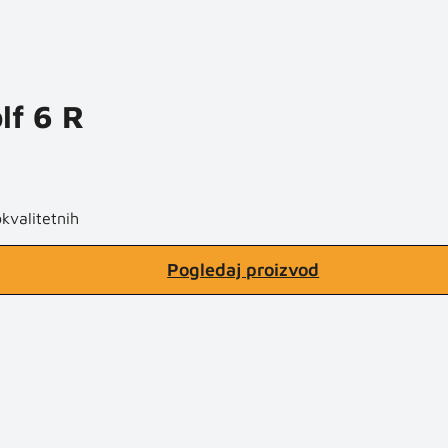
lf 6 R
kvalitetnih
Pogledaj proizvod