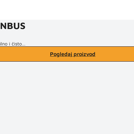
CANBUS
lno i čisto…
Pogledaj proizvod