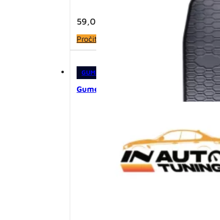
59,00
KM
Pročitaj više
GUMENE PATOSNICE
,
PATOSNICE
Gumene patosnice – VW Golf IV (199