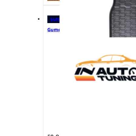
GUMENE PATOSNICE
,
PATOSNICE
Gumene patosnice – VW Tiguan I (20