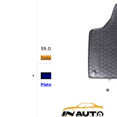
59,00
KM
Dodaj u korpu
PATOSNICE
,
PLATNENE PATOSNICE
Platnene patosnice – Golf 6 R (2008-