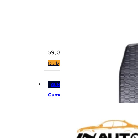
59,00
KM
Dodaj u korpu
GUMENE PATOSNICE
,
PATOSNICE
Gumene patosnice – VW Golf VII/VIII