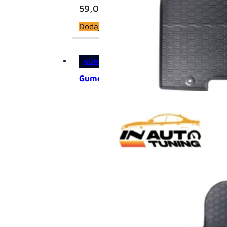
59,00
KM
Dodaj u korpu
GUMENE PATOSNICE
,
PATOSNICE
Gumene patosnice – Škoda Octavia II