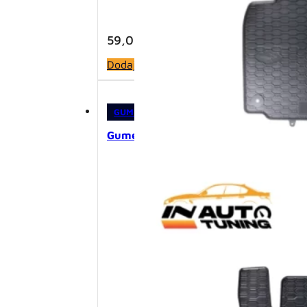
59,00
KM
Dodaj u korpu
GUMENE PATOSNICE
,
PATOSNICE
Gumene patosnice – Peugeot 2008 (