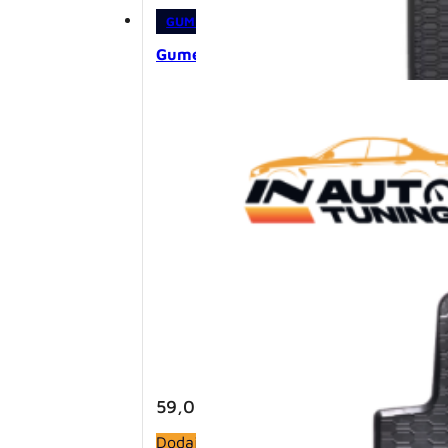
GUMENE PATOSNICE
,
PATOSNICE
Gumene patosnice – Opel Astra K (20
59,00
KM
Dodaj u korpu