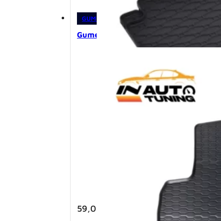
GUMENE PATOSNICE
,
PATOSNICE
Gumene patosnice – VW Tiguan II (2
59,00
KM