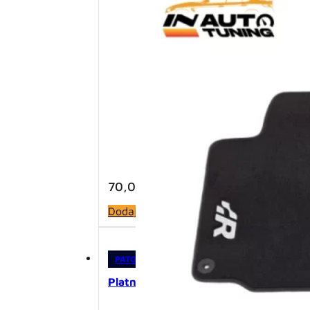
70,00
KM
Dodaj u korpu
PATOSNICE
,
PLATNENE PATOSNICE
Platnene patosnice – Audi Q5 S-line 