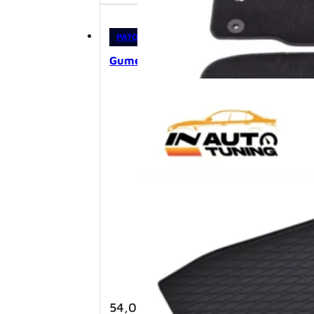
PATOSNICE
Gumeni podmetač za gepek – Octavi
54,00
KM