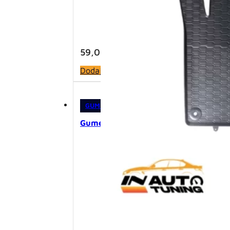
59,00
KM
Dodaj u korpu
GUMENE PATOSNICE
,
PATOSNICE
Gumene patosnice – Audi A4 B8 (200