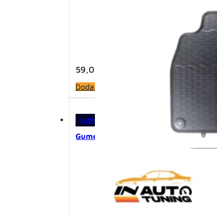
59,00
KM
Dodaj u korpu
GUMENE PATOSNICE
,
PATOSNICE
Gumene patosnice – Audi A3 8P (200