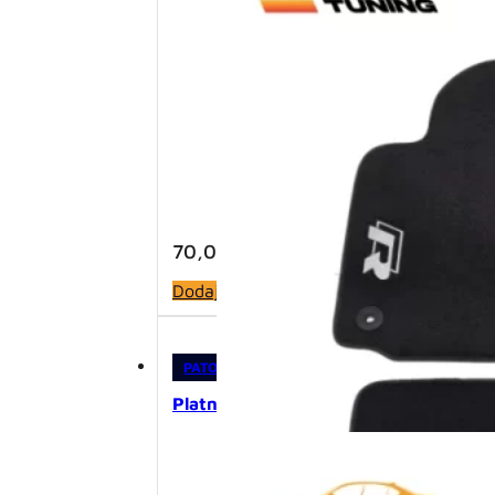
70,00
KM
Dodaj u korpu
PATOSNICE
,
PLATNENE PATOSNICE
Platnene patosnice – Golf 4 R (1997-