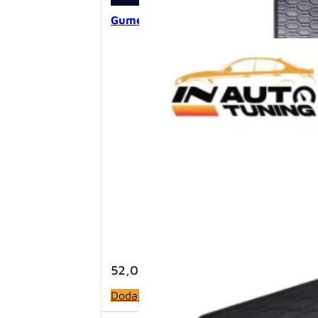
Gumeni podmetač za gepek – VW Tigu
52,00
KM
Dodaj u korpu