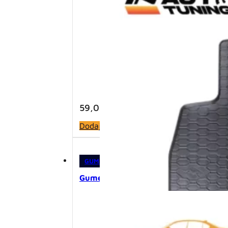
59,00
KM
Dodaj u korpu
GUMENE PATOSNICE
,
PATOSNICE
Gumene patosnice – VW Golf V/VI (2