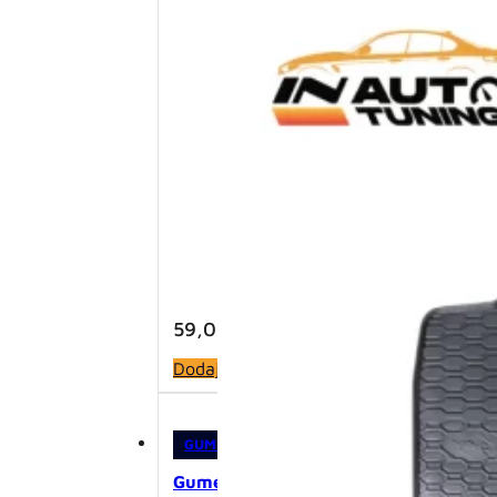
59,00
KM
Dodaj u korpu
GUMENE PATOSNICE
,
PATOSNICE
Gumene patosnice – VW Passat B8 (