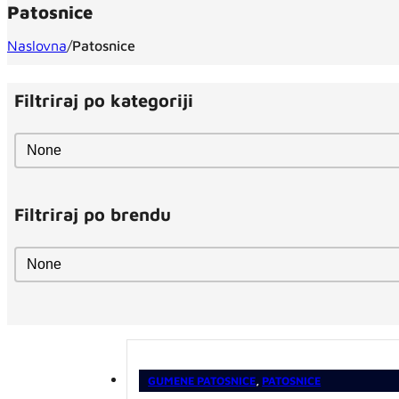
Patosnice
Naslovna
/
Patosnice
Filtriraj po kategoriji
Filtriraj po kategoriji
Filtriraj po kategoriji
Filtriraj po brendu
Filtriraj po brendu
Filtriraj po brendu
GUMENE PATOSNICE
,
PATOSNICE