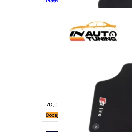
Platnene patosnice – Audi A3 8P S-li
70,00
KM
Dodaj u korpu