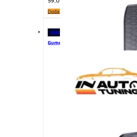
59,00
KM
Dodaj u korpu
GUMENE PATOSNICE
,
PATOSNICE
Gumene patosnice – VW Passat b5 (1