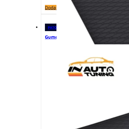
Dodaj u korpu
PATOSNICE
Gumeni podmetač za gepek – Audi Q