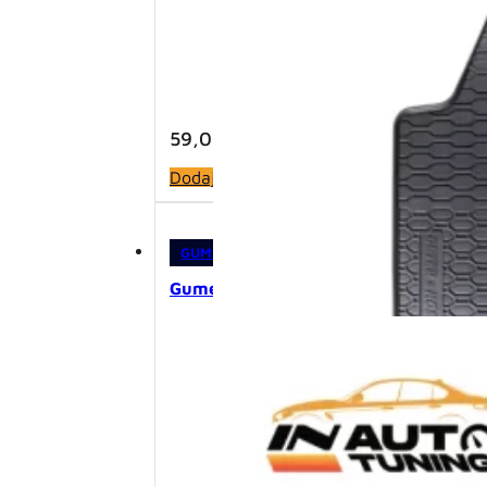
59,00
KM
Dodaj u korpu
GUMENE PATOSNICE
,
PATOSNICE
Gumene patosnice – Škoda Octavia II