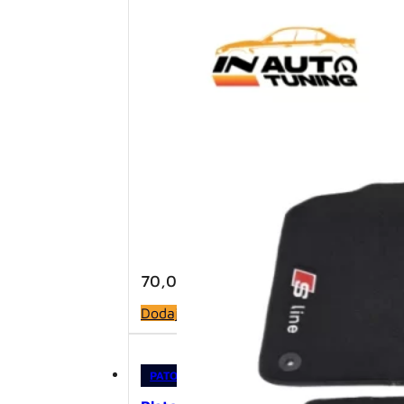
70,00
KM
Dodaj u korpu
PATOSNICE
,
PLATNENE PATOSNICE