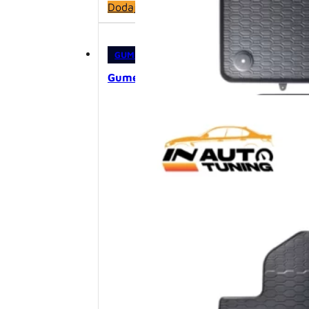
Dodaj u korpu
GUMENE PATOSNICE
,
PATOSNICE
Gumene patosnice – Kia Sportage IV 