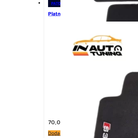
PATOSNICE
,
PLATNENE PATOSNICE
Platnene patosnice – Audi A3 8L (19
70,00
KM
Dodaj u korpu