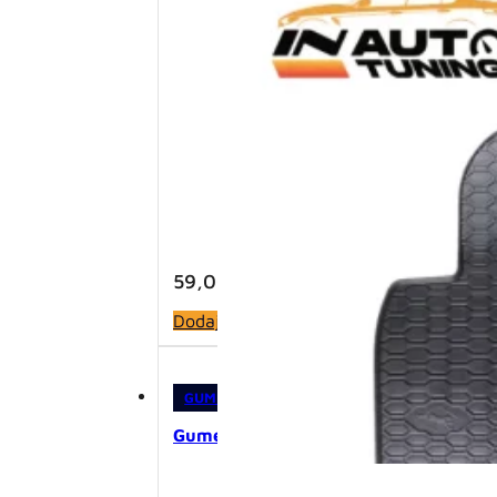
59,00
KM
Dodaj u korpu
GUMENE PATOSNICE
,
PATOSNICE
Gumene patosnice – VW Passat B6/B