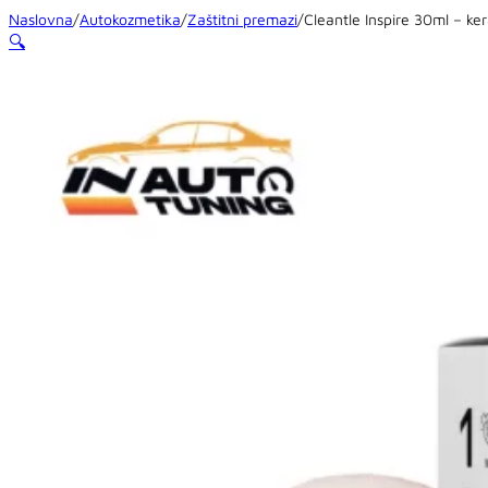
Naslovna
/
Autokozmetika
/
Zaštitni premazi
/
Cleantle Inspire 30ml – ke
🔍