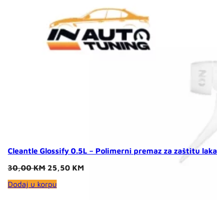
Cleantle Glossify 0.5L – Polimerni premaz za zaštitu lak
Original
Current
30,00
KM
25,50
KM
price
price
Dodaj u korpu
was:
is:
30,00 KM.
25,50 KM.