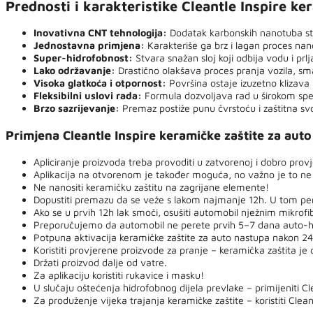
Prednosti i karakteristike Cleantle Inspire ke
Inovativna CNT tehnologija:
Dodatak karbonskih nanotuba stva
Jednostavna primjena:
Karakteriše ga brz i lagan proces nano
Super-hidrofobnost:
Stvara snažan sloj koji odbija vodu i pr
Lako održavanje:
Drastično olakšava proces pranja vozila, sm
Visoka glatkoća i otpornost:
Površina ostaje izuzetno klizava 
Fleksibilni uslovi rada:
Formula dozvoljava rad u širokom spek
Brzo sazrijevanje:
Premaz postiže punu čvrstoću i zaštitna sv
Primjena Cleantle Inspire keramičke zaštite za auto
Apliciranje proizvoda treba provoditi u zatvorenoj i dobro provje
Aplikacija na otvorenom je također moguća, no važno je to ne r
Ne nanositi keramičku zaštitu na zagrijane elemente!
Dopustiti premazu da se veže s lakom najmanje 12h. U tom peri
Ako se u prvih 12h lak smoči, osušiti automobil nježnim mikro
Preporučujemo da automobil ne perete prvih 5–7 dana auto-he
Potpuna aktivacija keramičke zaštite za auto nastupa nakon 24
Koristiti provjerene proizvode za pranje – keramička zaštita je
Držati proizvod dalje od vatre.
Za aplikaciju koristiti rukavice i masku!
U slučaju oštećenja hidrofobnog dijela prevlake – primijeniti C
Za produženje vijeka trajanja keramičke zaštite – koristiti Cl