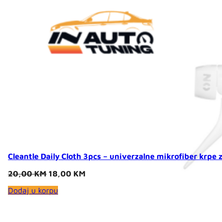
Cleantle Daily Cloth 3pcs – univerzalne mikrofiber krpe 
Original
Current
20,00
KM
18,00
KM
price
price
Dodaj u korpu
was:
is:
20,00 KM.
18,00 KM.