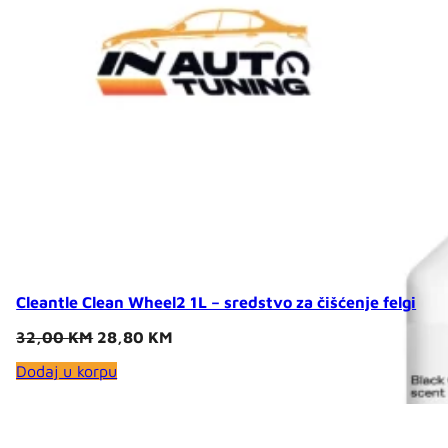
Cleantle Clean Wheel2 1L – sredstvo za čišćenje felgi
Original
Current
32,00
KM
28,80
KM
price
price
Dodaj u korpu
was:
is:
32,00 KM.
28,80 KM.