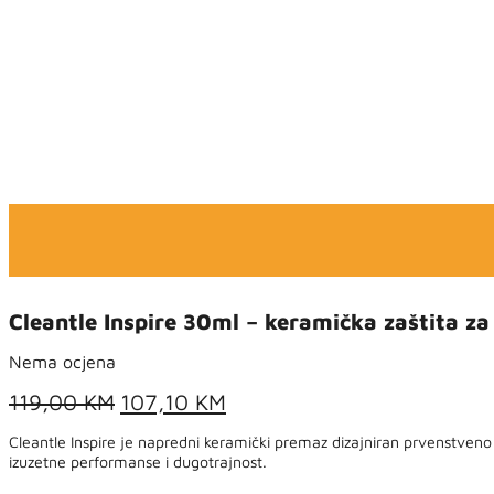
Cleantle Inspire 30ml – keramička zaštita za
Nema ocjena
Original
Current
119,00
KM
107,10
KM
price
price
Cleantle Inspire je napredni keramički premaz dizajniran prvenstve
was:
is:
izuzetne performanse i dugotrajnost.
119,00 KM.
107,10 KM.