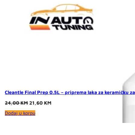
Cleantle Final Prep 0.5L – priprema laka za keramičku za
Original
Current
24,00
KM
21,60
KM
price
price
Dodaj u korpu
was:
is:
24,00 KM.
21,60 KM.