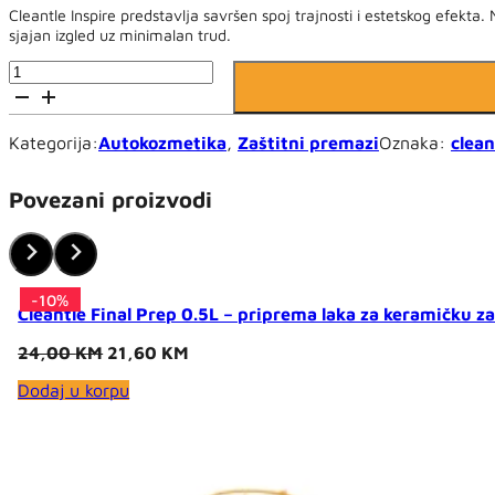
Cleantle Inspire predstavlja savršen spoj trajnosti i estetskog efekta.
sjajan izgled uz minimalan trud.
Cleantle
Inspire
30ml
-
Kategorija:
Autokozmetika
,
Zaštitni premazi
Oznaka:
clean
keramička
zaštita
za
Povezani proizvodi
auto
količina
-10%
-15%
-10%
-10%
-10%
-10%
-15%
-10%
-10%
Cleantle Final Prep 0.5L – priprema laka za keramičku za
Original
Current
24,00
KM
21,60
KM
price
price
Dodaj u korpu
was:
is:
24,00 KM.
21,60 KM.