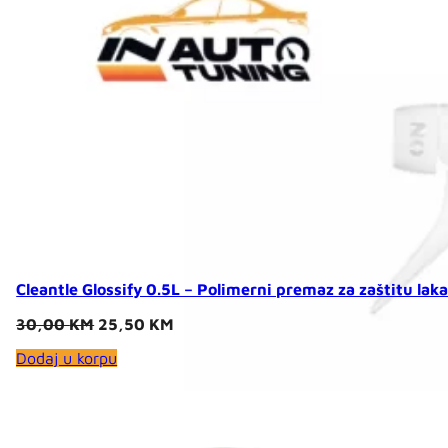
Cleantle Glossify 0.5L – Polimerni premaz za zaštitu lak
Original
Current
30,00
KM
25,50
KM
price
price
Dodaj u korpu
was:
is:
30,00 KM.
25,50 KM.