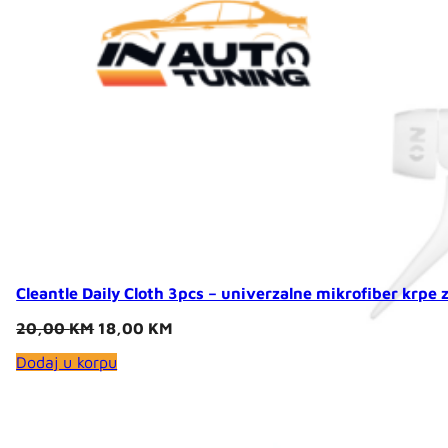
Cleantle Daily Cloth 3pcs – univerzalne mikrofiber krpe 
Original
Current
20,00
KM
18,00
KM
price
price
Dodaj u korpu
was:
is:
20,00 KM.
18,00 KM.