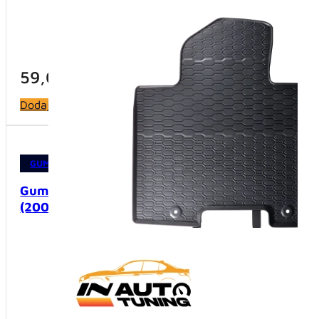
59,00
KM
59,0
Dodaj u korpu
Dodaj u 
GUMENE PATOSNICE
,
PATOSNICE
Gumene patosnice – Audi A3 8P
(2003-2012)