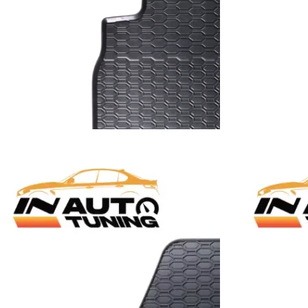
korpu
Dodaj u korpu
PATOSNICE
,
PATOSNICE
GUMENE PATOSNICE
,
PAT
patosnice – VW Polo V 6R
Gumene patosnice 
017)
III/IV (2013-2025)