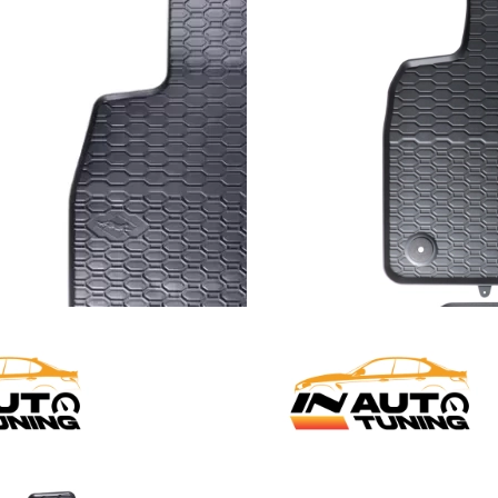
59,00
KM
Dodaj u korpu
OSNICE
GUMENE PATOSNICE
,
PATOSNICE
– Peugeot 2008
Gumene patosnice – Audi A4 B
(2009-2016)