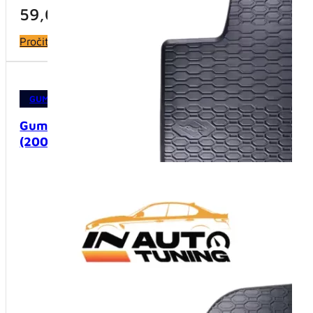
59,00
KM
59,0
Pročitaj više
Dodaj u 
GUMENE PATOSNICE
,
PATOSNICE
GUMENE 
Gumene patosnice – VW Golf V/VI
Gumene 
(2003-2012)
B6/B7 (