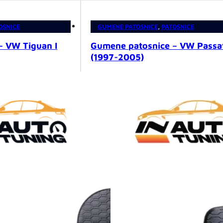
OSNICE
GUMENE PATOSNICE
,
PATOSNICE
– VW Tiguan I
Gumene patosnice – VW Passa
(1997-2005)
59,00
KM