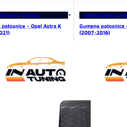
PATOSNICE
,
PATOSNICE
GUMENE PATOSNICE
,
PAT
patosnice – Opel Astra K
Gumene patosnice 
021)
(2007-2016)
0
KM
59,00
KM