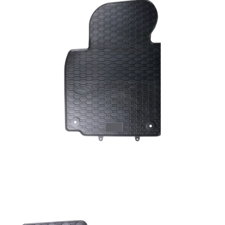
0
KM
59,00
KM
korpu
Dodaj u korpu