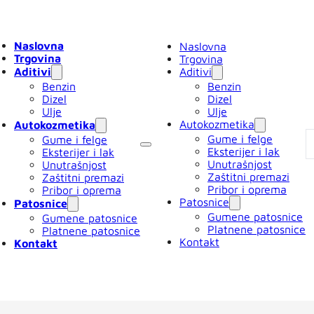
Naslovna
Naslovna
Trgovina
Trgovina
Aditivi
Aditivi
Benzin
Benzin
Dizel
Dizel
Ulje
Ulje
Autokozmetika
Autokozmetika
Gume i felge
Gume i felge
Eksterijer i lak
Eksterijer i lak
Unutrašnjost
Unutrašnjost
Zaštitni premazi
Zaštitni premazi
Pribor i oprema
Pribor i oprema
Patosnice
Patosnice
Gumene patosnice
Gumene patosnice
Platnene patosnice
Platnene patosnice
Kontakt
Kontakt