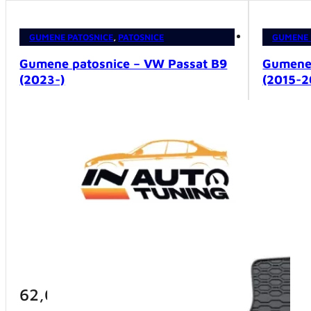
GUMENE PATOSNICE
,
PATOSNICE
GUMENE 
Gumene patosnice – VW Passat B9
Gumene 
(2023-)
(2015-2
62,00
KM
59,0