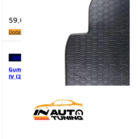
59,00
KM
59,0
Dodaj u korpu
Dodaj u 
GUMENE PATOSNICE
,
PATOSNICE
GUMENE 
Gumene patosnice – Kia Sportage
Gumene 
IV (2015-2021)
II (200