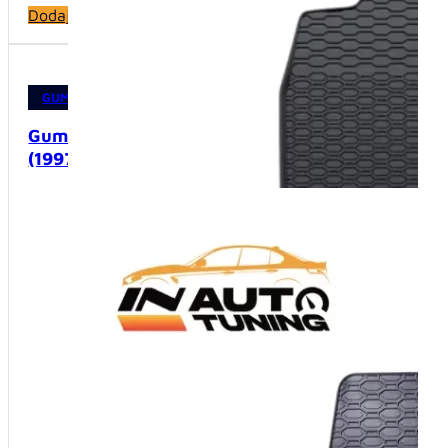
Dodaj u korpu
Dodaj u 
GUMENE PATOSNICE
,
PATOSNICE
GUMENE 
Gumene patosnice – VW Golf IV
Gumene 
(1997-2005)
(2009-2