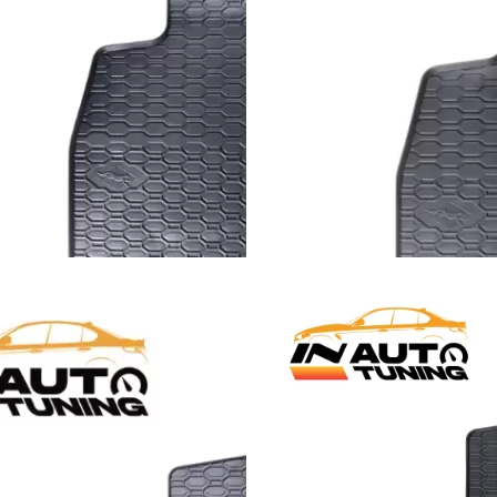
59,00
KM
Dodaj u korpu
OSNICE
GUMENE PATOSNICE
,
PATOSNICE
– VW Passat B8
Gumene patosnice – VW Tiguan
(2016-2024)