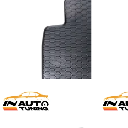
0
KM
59,00
KM
korpu
Dodaj u korpu
PATOSNICE
,
PATOSNICE
GUMENE PATOSNICE
,
PAT
patosnice – Škoda Octavia
Gumene patosnice 
4-2012)
(2013-2019)