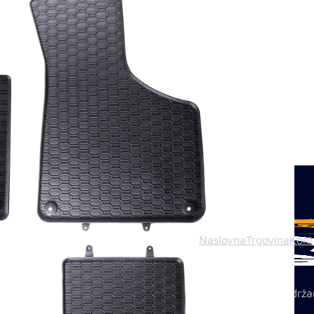
Naslovna
Trgovina
Kont
© 2026 In auto TUNING d.o.o Tuzla. Sva prava pridrža