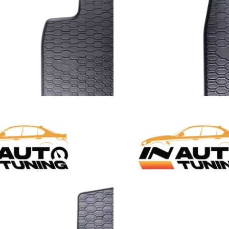
Pročitaj više
OSNICE
GUMENE PATOSNICE
,
PATOSNICE
– Škoda Octavia
Gumene patosnice – VW Golf
VII/VIII (2012-2025)