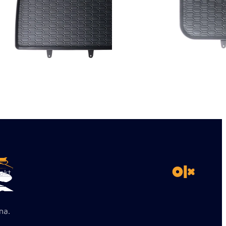
akt
na.