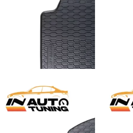
0
KM
59,00
KM
korpu
Dodaj u korpu
PATOSNICE
,
PATOSNICE
GUMENE PATOSNICE
,
PAT
patosnice – VW Passat
Gumene patosnice 
2005-2015)
(2014-2023)