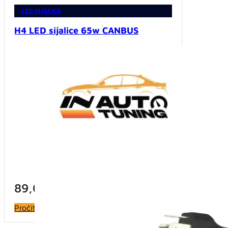
LED SIJALICE
H4 LED sijalice 65w CANBUS
89,00
KM
Pročitaj više