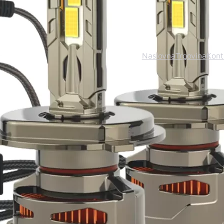
Naslovna
Trgovina
Kont
© 2026 In auto TUNING d.o.o Tuzla. Sva prava pridrža