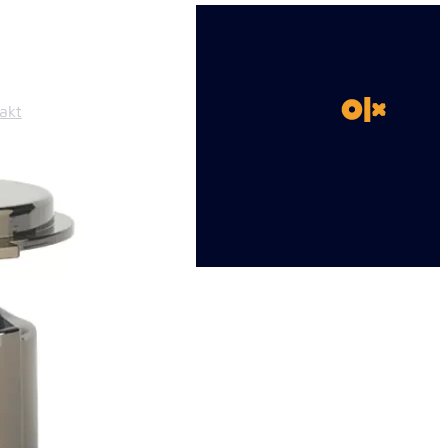
akt
na.