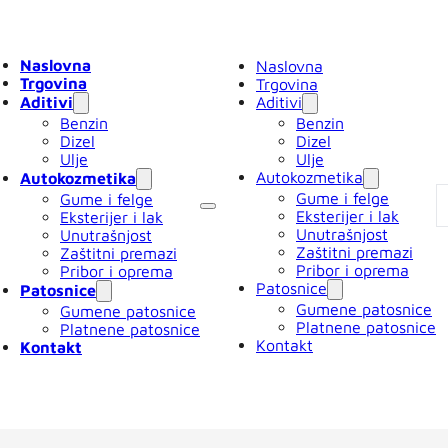
Naslovna
Naslovna
Trgovina
Trgovina
Aditivi
Aditivi
Benzin
Benzin
Dizel
Dizel
Ulje
Ulje
Autokozmetika
Autokozmetika
Gume i felge
Gume i felge
Eksterijer i lak
Eksterijer i lak
Unutrašnjost
Unutrašnjost
Zaštitni premazi
Zaštitni premazi
Pribor i oprema
Pribor i oprema
Patosnice
Patosnice
Gumene patosnice
Gumene patosnice
Platnene patosnice
Platnene patosnice
Kontakt
Kontakt